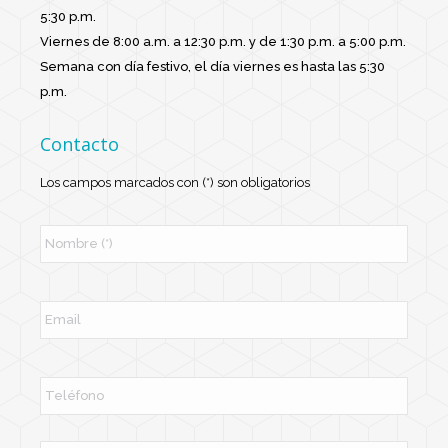
5:30 p.m.
Viernes de 8:00 a.m. a 12:30 p.m. y de 1:30 p.m. a 5:00 p.m.
Semana con día festivo, el día viernes es hasta las 5:30
p.m.
Contacto
Los campos marcados con (*) son obligatorios
N
o
m
b
r
E
e
m
*
a
i
l
T
e
l
é
f