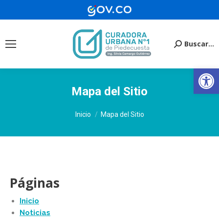
Buscar...
Buscar:
Ab
Mapa del Sitio
Estás aquí:
Inicio
Mapa del Sitio
Páginas
Inicio
Noticias