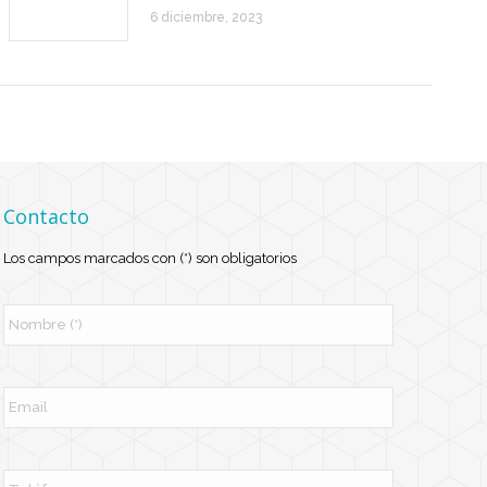
6 diciembre, 2023
Contacto
Los campos marcados con (*) son obligatorios
N
o
m
b
r
E
e
m
*
a
i
l
T
e