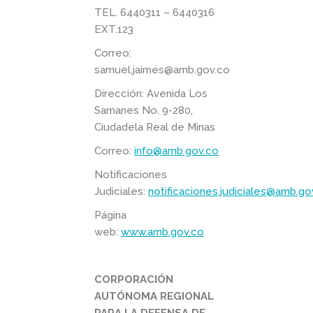
TEL. 6440311 – 6440316
EXT.123
Correo:
samuel.jaimes@amb.gov.co
Dirección: Avenida Los
Samanes No. 9-280,
Ciudadela Real de Minas
Correo:
info@amb.gov.co
Notificaciones
Judiciales:
notificaciones.judiciales@amb.go
Página
web:
www.amb.gov.co
CORPORACIÓN
AUTÓNOMA REGIONAL