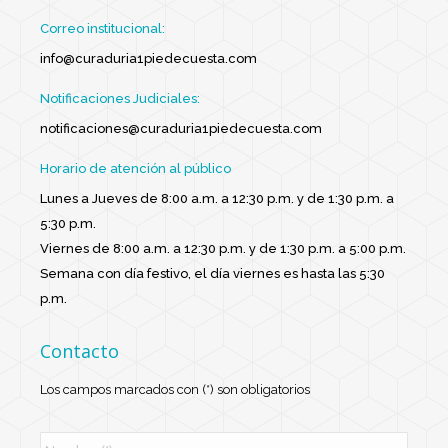
Correo institucional:
info@curaduria1piedecuesta.com
Notificaciones Judiciales:
notificaciones@curaduria1piedecuesta.com
Horario de atención al público
Lunes a Jueves de 8:00 a.m. a 12:30 p.m. y de 1:30 p.m. a
5:30 p.m.
Viernes de 8:00 a.m. a 12:30 p.m. y de 1:30 p.m. a 5:00 p.m.
Semana con día festivo, el día viernes es hasta las 5:30
p.m.
Contacto
Los campos marcados con (*) son obligatorios
N
o