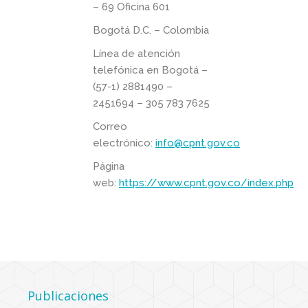
– 69 Oficina 601
Bogotá D.C. – Colombia
Línea de atención
telefónica en Bogotá –
(57-1) 2881490 –
2451694 – 305 783 7625
Correo
electrónico:
info@cpnt.gov.co
Página
web:
https://www.cpnt.gov.co/index.php
Publicaciones