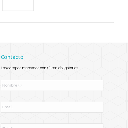
Contacto
Los campos marcados con (*) son obligatorios
N
o
m
b
r
E
e
m
*
a
i
l
T
e