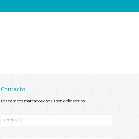
Contacto
Los campos marcados con (*) son obligatorios
N
o
m
b
r
E