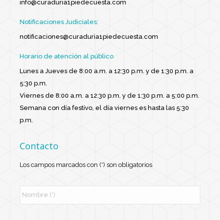
info@curaduria1piedecuesta.com
Notificaciones Judiciales:
notificaciones@curaduria1piedecuesta.com
Horario de atención al público
Lunes a Jueves de 8:00 a.m. a 12:30 p.m. y de 1:30 p.m. a
5:30 p.m.
Viernes de 8:00 a.m. a 12:30 p.m. y de 1:30 p.m. a 5:00 p.m.
Semana con día festivo, el día viernes es hasta las 5:30
p.m.
Contacto
Los campos marcados con (*) son obligatorios
N
o
m
b
r