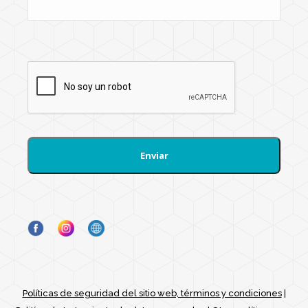
o
s
a
j
e
*
Políticas de seguridad del sitio web, términos y condiciones
|