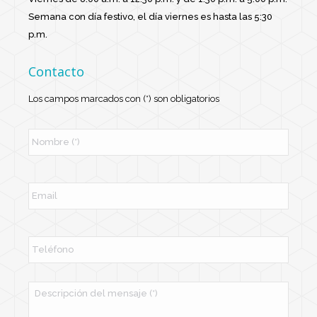
Semana con día festivo, el día viernes es hasta las 5:30
p.m.
Contacto
Los campos marcados con (*) son obligatorios
N
o
m
b
r
E
e
m
*
a
i
l
T
e
l
é
f
M
o
e
n
n