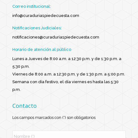
Correo institucional:
info@curaduria1piedecuesta.com
Notificaciones Judiciales:
notificaciones@curaduria1piedecuesta.com
Horario de atención al público
Lunes a Jueves de 8:00 a.m. a 12:30 p.m. y de 1:30 p.m. a
5:30 p.m.
Viernes de 8:00 a.m. a 12:30 p.m. y de 1:30 p.m. a 5:00 p.m.
Semana con día festivo, el día viernes es hasta las 5:30
p.m.
Contacto
Los campos marcados con (*) son obligatorios
N
o