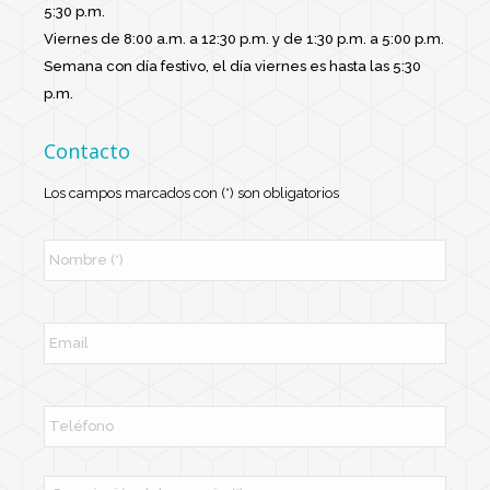
5:30 p.m.
Viernes de 8:00 a.m. a 12:30 p.m. y de 1:30 p.m. a 5:00 p.m.
Semana con día festivo, el día viernes es hasta las 5:30
p.m.
Contacto
Los campos marcados con (*) son obligatorios
N
o
m
b
r
E
e
m
*
a
i
l
T
e
l
é
f
M