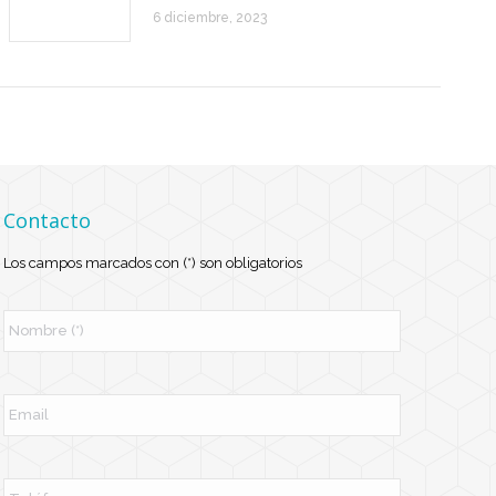
6 diciembre, 2023
Contacto
Los campos marcados con (*) son obligatorios
N
o
m
b
r
E
e
m
*
a
i
l
T
e