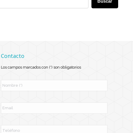
Buscar
Contacto
Los campos marcados con (*) son obligatorios
N
o
m
b
r
E
e
m
*
a
i
l
T
e