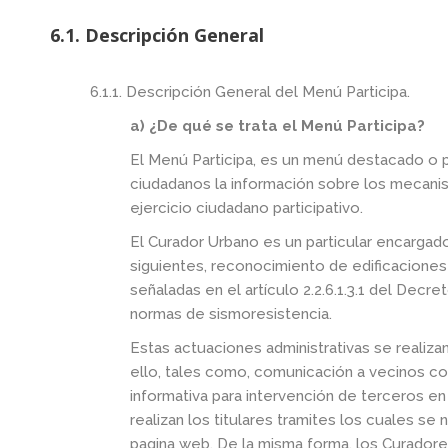
6.1. Descripción General
6.1.1. Descripción General del Menú Participa.
a) ¿De qué se trata el Menú Participa?
El Menú Participa, es un menú destacado o prin
ciudadanos la información sobre los mecanis
ejercicio ciudadano participativo.
El Curador Urbano es un particular encargado d
siguientes, reconocimiento de edificaciones q
señaladas en el artículo 2.2.6.1.3.1 del Decr
normas de sismoresistencia.
Estas actuaciones administrativas se realiz
ello, tales como, comunicación a vecinos co
informativa para intervención de terceros en
realizan los titulares tramites los cuales s
pagina web. De la misma forma, los Curadores