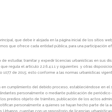
cipal, que debe ir alojada en la página inicial de los sitios web
mos que ofrece cada entidad pública, para una participación ef
e estudiar, tramitar y expedir licencias urbanísticas en sus dist
ue regula el artículo 2.2.6.4.1.1 y siguientes y otras disposici
eto 1077 de 2015; esto conforme a las normas urbanísticas vigent
an en cumplimiento del debido proceso, estableciéndose en el
lindantes personalmente o mediante publicación de periódico de
 los predios objeto de trámites, publicación de los actos admin
e notifican personalmente a quienes se hayan hecho parte de la a
 Urbanos, cuentan con un repositorio de licencias urbanísticas