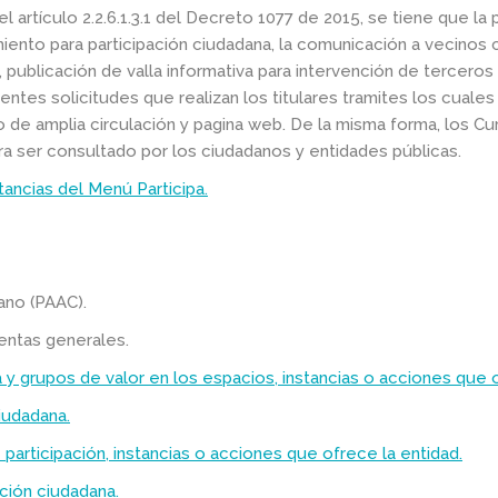
l artículo 2.2.6.1.3.1 del Decreto 1077 de 2015, se tiene que la
nto para participación ciudadana, la comunicación a vecinos 
 publicación de valla informativa para intervención de terceros
rentes solicitudes que realizan los titulares tramites los cual
o de amplia circulación y pagina web. De la misma forma, los C
ara ser consultado por los ciudadanos y entidades públicas.
tancias del Menú Participa.
dano (PAAC).
uentas generales.
ía y grupos de valor en los espacios, instancias o acciones que 
ciudadana.
 participación, instancias o acciones que ofrece la entidad.
ación ciudadana.