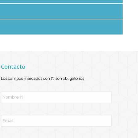
Contacto
Los campos marcados con (*) son obligatorios
N
o
m
b
r
E
e
m
*
a
i
l
T