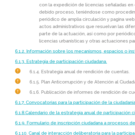
con la expedición de licencias señaladas en e
debido proceso, teniéndose como procedimie
periódico de amplia circulación y pagina web,
actos administrativos que resuelvan las dife
parte de la actuación, así como por periódic
licencias urbanísticas y otras actuaciones p
6.1.2. Información sobre los mecanismos, espacios o ins
6.1.3. Estrategia de participación ciudadana.
6.1.4. Estrategia anual de rendición de cuentas.
6.1.5. Plan Anticorrupción y de Atención al Ciuda
6.1.6. Publicación de informes de rendición de c
6.1.7. Convocatorias para la participación de la ciudadan
6.1.8.Calendario de la estrategia anual de participación 
6.1.9. Formulario de inscripción ciudadana a procesos de
6.1.10. Canal de interacción deliberatoria para la particip