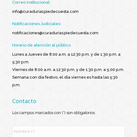
Correo institucional:
info@curaduria1piedecuesta.com
Notificaciones Judiciales:
notificaciones@curaduria1piedecuesta.com
Horario de atención al público
Lunes a Jueves de 8:00 a.m. a 12:30 p.m. y de 1:30 p.m. a
5:30 p.m.
Viernes de 8:00 a.m. a 12:30 p.m. y de 1:30 p.m. a 5:00 p.m.
Semana con día festivo, el día viernes es hasta las 5:30
p.m.
Contacto
Los campos marcados con (*) son obligatorios
N
o
m