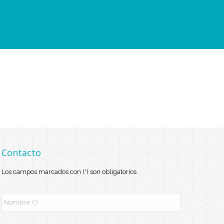
Contacto
Los campos marcados con (*) son obligatorios
N
o
m
b