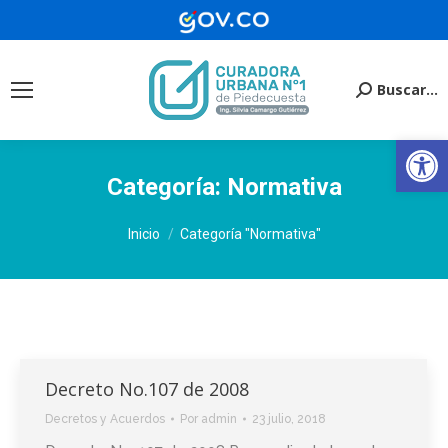
Buscar...
Buscar:
Ab
Categoría:
Normativa
Estás aquí:
Inicio
Categoría "Normativa"
Decreto No.107 de 2008
Decretos y Acuerdos
Por
admin
23 julio, 2018