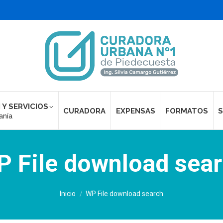
 Y SERVICIOS
CURADORA
EXPENSAS
FORMATOS
S
anía
 File download sea
Estás aquí:
Inicio
WP File download search