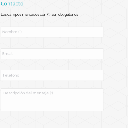
Contacto
Los campos marcados con (*) son obligatorios
N
o
m
b
r
E
e
m
*
a
i
l
T
e
l
é
f
M
o
e
n
n
o
s
a
j
e
*