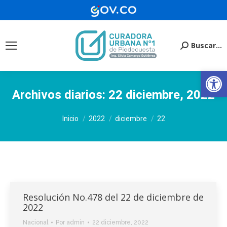
Buscar...
Buscar:
Ab
Archivos diarios:
22 diciembre, 2022
Estás aquí:
Inicio
2022
diciembre
22
Resolución No.478 del 22 de diciembre de
2022
Nacional
Por
admin
22 diciembre, 2022